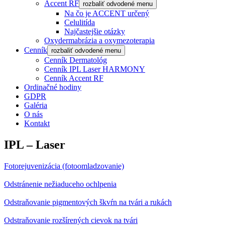
Accent RF
rozbaliť odvodené menu
Na čo je ACCENT určený
Celulitída
Najčastejšie otázky
Oxydermabrázia a oxymezoterapia
Cenník
rozbaliť odvodené menu
Cenník Dermatológ
Cenník IPL Laser HARMONY
Cenník Accent RF
Ordinačné hodiny
GDPR
Galéria
O nás
Kontakt
IPL – Laser
Fotorejuvenizácia (fotoomladzovanie)
Odstránenie nežiaduceho ochlpenia
Odstraňovanie pigmentových škvŕn na tvári a rukách
Odstraňovanie rozšírených cievok na tvári