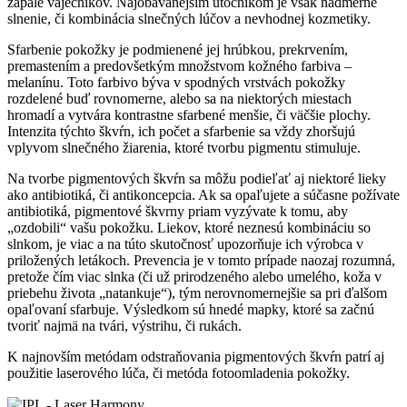
zápale vaječníkov. Najobávanejším útočníkom je však nadmerné
slnenie, či kombinácia slnečných lúčov a nevhodnej kozmetiky.
Sfarbenie pokožky je podmienené jej hrúbkou, prekrvením,
premastením a predovšetkým množstvom kožného farbiva –
melanínu. Toto farbivo býva v spodných vrstvách pokožky
rozdelené buď rovnomerne, alebo sa na niektorých miestach
hromadí a vytvára kontrastne sfarbené menšie, či väčšie plochy.
Intenzita týchto škvŕn, ich počet a sfarbenie sa vždy zhoršujú
vplyvom slnečného žiarenia, ktoré tvorbu pigmentu stimuluje.
Na tvorbe pigmentových škvŕn sa môžu podieľať aj niektoré lieky
ako antibiotiká, či antikoncepcia. Ak sa opaľujete a súčasne požívate
antibiotiká, pigmentové škvrny priam vyzývate k tomu, aby
„ozdobili“ vašu pokožku. Liekov, ktoré neznesú kombináciu so
slnkom, je viac a na túto skutočnosť upozorňuje ich výrobca v
priložených letákoch. Prevencia je v tomto prípade naozaj rozumná,
pretože čím viac slnka (či už prirodzeného alebo umelého, koža v
priebehu života „natankuje“), tým nerovnomernejšie sa pri ďalšom
opaľovaní sfarbuje. Výsledkom sú hnedé mapky, ktoré sa začnú
tvoriť najmä na tvári, výstrihu, či rukách.
K najnovším metódam odstraňovania pigmentových škvŕn patrí aj
použitie laserového lúča, či metóda fotoomladenia pokožky.