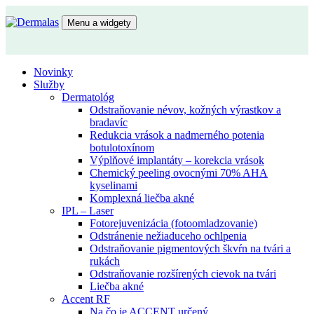
Preskočiť
na
Menu a widgety
obsah
Dermalas
Lekárska kozmetika
Novinky
Služby
Dermatológ
Odstraňovanie névov, kožných výrastkov a
bradavíc
Redukcia vrások a nadmerného potenia
botulotoxínom
Výplňové implantáty – korekcia vrások
Chemický peeling ovocnými 70% AHA
kyselinami
Komplexná liečba akné
IPL – Laser
Fotorejuvenizácia (fotoomladzovanie)
Odstránenie nežiaduceho ochlpenia
Odstraňovanie pigmentových škvŕn na tvári a
rukách
Odstraňovanie rozšírených cievok na tvári
Liečba akné
Accent RF
Na čo je ACCENT určený