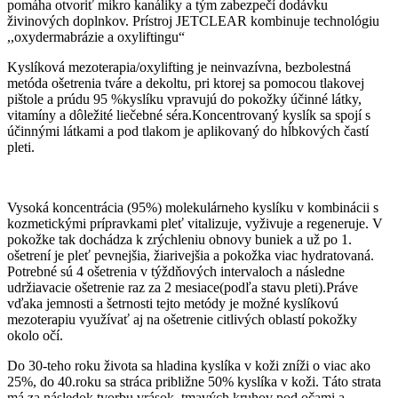
pomáha otvoriť mikro kanáliky a tým zabezpečí dodávku
živinových doplnkov. Prístroj JETCLEAR kombinuje technológiu
,,oxydermabrázie a oxyliftingu“
Kyslíková mezoterapia/oxylifting je neinvazívna, bezbolestná
metóda ošetrenia tváre a dekoltu, pri ktorej sa pomocou tlakovej
pištole a prúdu 95 %kyslíku vpravujú do pokožky účinné látky,
vitamíny a dôležité liečebné séra.Koncentrovaný kyslík sa spojí s
účinnými látkami a pod tlakom je aplikovaný do hĺbkových častí
pleti.
Vysoká koncentrácia (95%) molekulárneho kyslíku v kombinácii s
kozmetickými prípravkami pleť vitalizuje, vyživuje a regeneruje. V
pokožke tak dochádza k zrýchleniu obnovy buniek a už po 1.
ošetrení je pleť pevnejšia, žiarivejšia a pokožka viac hydratovaná.
Potrebné sú 4 ošetrenia v týždňových intervaloch a následne
udržiavacie ošetrenie raz za 2 mesiace(podľa stavu pleti).Práve
vďaka jemnosti a šetrnosti tejto metódy je možné kyslíkovú
mezoterapiu využívať aj na ošetrenie citlivých oblastí pokožky
okolo očí.
Do 30-teho roku života sa hladina kyslíka v koži zníži o viac ako
25%, do 40.roku sa stráca približne 50% kyslíka v koži. Táto strata
má za následok tvorbu vrások, tmavých kruhov pod očami a