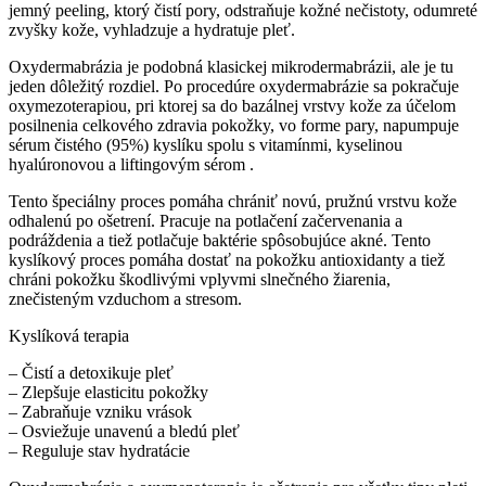
jemný peeling, ktorý čistí pory, odstraňuje kožné nečistoty, odumreté
zvyšky kože, vyhladzuje a hydratuje pleť.
Oxydermabrázia je podobná klasickej mikrodermabrázii, ale je tu
jeden dôležitý rozdiel. Po procedúre oxydermabrázie sa pokračuje
oxymezoterapiou, pri ktorej sa do bazálnej vrstvy kože za účelom
posilnenia celkového zdravia pokožky, vo forme pary, napumpuje
sérum čistého (95%) kyslíku spolu s vitamínmi, kyselinou
hyalúronovou a liftingovým sérom .
Tento špeciálny proces pomáha chrániť novú, pružnú vrstvu kože
odhalenú po ošetrení. Pracuje na potlačení začervenania a
podráždenia a tiež potlačuje baktérie spôsobujúce akné. Tento
kyslíkový proces pomáha dostať na pokožku antioxidanty a tiež
chráni pokožku škodlivými vplyvmi slnečného žiarenia,
znečisteným vzduchom a stresom.
Kyslíková terapia
– Čistí a detoxikuje pleť
– Zlepšuje elasticitu pokožky
– Zabraňuje vzniku vrások
– Osviežuje unavenú a bledú pleť
– Reguluje stav hydratácie