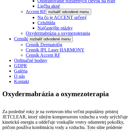
Odstraňovanie rozšírených cievok na tvári
Liečba akné
Accent RF
rozbaliť odvodené menu
Na čo je ACCENT určený
Celulitída
Najčastejšie otázky
Oxydermabrázia a oxymezoterapia
Cenník
rozbaliť odvodené menu
Cenník Dermatológ
Cenník IPL Laser HARMONY
Cenník Accent RF
Ordinačné hodiny
GDPR
Galéria
O nás
Kontakt
Oxydermabrázia a oxymezoterapia
Za posledné roky je na svetovom trhu veľmi populárny pristroj
JETCLEAR, ktorý silným kompresorom vzduchu a vody urýchľuje
kinetickú energiu a oddeľuje vonkajšie vrstvy odumretej pokožky,
pričom používa kombináciu vody a vzduchu. Toto silne prúdenie