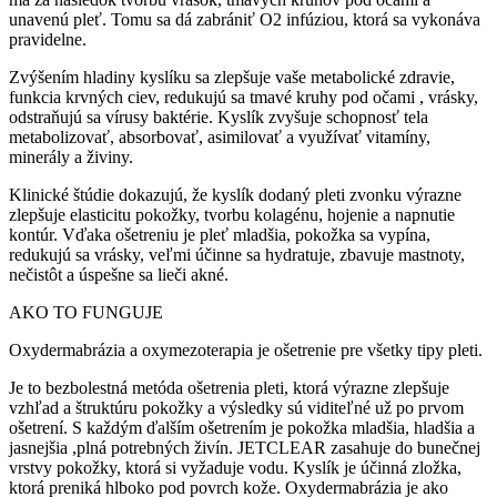
unavenú pleť. Tomu sa dá zabrániť O2 infúziou, ktorá sa vykonáva
pravidelne.
Zvýšením hladiny kyslíku sa zlepšuje vaše metabolické zdravie,
funkcia krvných ciev, redukujú sa tmavé kruhy pod očami , vrásky,
odstraňujú sa vírusy baktérie. Kyslík zvyšuje schopnosť tela
metabolizovať, absorbovať, asimilovať a využívať vitamíny,
minerály a živiny.
Klinické štúdie dokazujú, že kyslík dodaný pleti zvonku výrazne
zlepšuje elasticitu pokožky, tvorbu kolagénu, hojenie a napnutie
kontúr. Vďaka ošetreniu je pleť mladšia, pokožka sa vypína,
redukujú sa vrásky, veľmi účinne sa hydratuje, zbavuje mastnoty,
nečistôt a úspešne sa lieči akné.
AKO TO FUNGUJE
Oxydermabrázia a oxymezoterapia je ošetrenie pre všetky tipy pleti.
Je to bezbolestná metóda ošetrenia pleti, ktorá výrazne zlepšuje
vzhľad a štruktúru pokožky a výsledky sú viditeľné už po prvom
ošetrení. S každým ďalším ošetrením je pokožka mladšia, hladšia a
jasnejšia ,plná potrebných živín. JETCLEAR zasahuje do bunečnej
vrstvy pokožky, ktorá si vyžaduje vodu. Kyslík je účinná zložka,
ktorá preniká hlboko pod povrch kože. Oxydermabrázia je ako