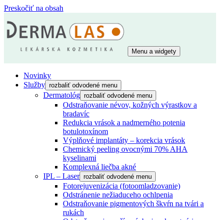
Preskočiť na obsah
Menu a widgety
Dermalas
Lekárska kozmetika
Novinky
Služby
rozbaliť odvodené menu
Dermatológ
rozbaliť odvodené menu
Odstraňovanie névov, kožných výrastkov a
bradavíc
Redukcia vrások a nadmerného potenia
botulotoxínom
Výplňové implantáty – korekcia vrások
Chemický peeling ovocnými 70% AHA
kyselinami
Komplexná liečba akné
IPL – Laser
rozbaliť odvodené menu
Fotorejuvenizácia (fotoomladzovanie)
Odstránenie nežiaduceho ochlpenia
Odstraňovanie pigmentových škvŕn na tvári a
rukách