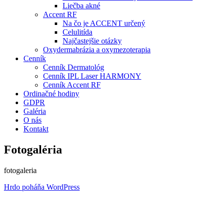
Liečba akné
Accent RF
Na čo je ACCENT určený
Celulitída
Najčastejšie otázky
Oxydermabrázia a oxymezoterapia
Cenník
Cenník Dermatológ
Cenník IPL Laser HARMONY
Cenník Accent RF
Ordinačné hodiny
GDPR
Galéria
O nás
Kontakt
Fotogaléria
fotogaleria
Hrdo poháňa WordPress