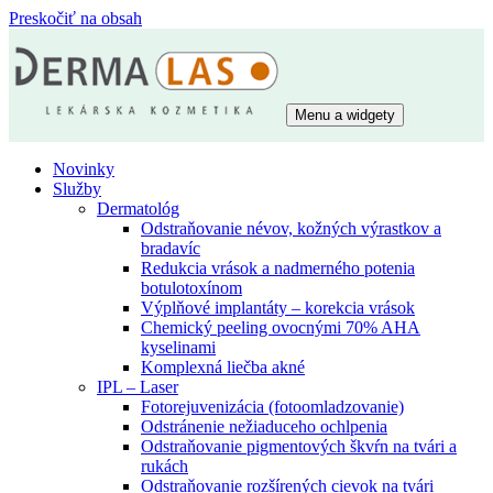
Preskočiť na obsah
Menu a widgety
Dermalas
Lekárska kozmetika
Novinky
Služby
Dermatológ
Odstraňovanie névov, kožných výrastkov a
bradavíc
Redukcia vrások a nadmerného potenia
botulotoxínom
Výplňové implantáty – korekcia vrások
Chemický peeling ovocnými 70% AHA
kyselinami
Komplexná liečba akné
IPL – Laser
Fotorejuvenizácia (fotoomladzovanie)
Odstránenie nežiaduceho ochlpenia
Odstraňovanie pigmentových škvŕn na tvári a
rukách
Odstraňovanie rozšírených cievok na tvári